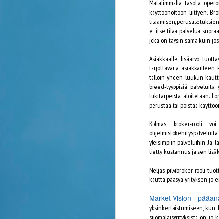
Matalimmalla tasolla opero
"kunnoitettavat" 5 vuotta. Ensimmäisen
viestin pilvipalveluiden tiimoilta kirjoitin
käyttöönottoon liittyen. Br
11.9.2011, jolloin pilvipalveluiden läpimurto
tilaamisen, perusasetuksien 
maailmalla oli alkamassa. Toisena
ei itse tilaa palvelua suoraa
vaihtoehtona tuohon aikaa harkitsin
joka on täysin sama kuin jos
kokonaisarkkitehtuureihin syventymistä,
jonka osaajista oli tuolloin huutava pula. En
Asiakkaalle lisäarvo tuott
ole katunut, että lähdin vahvasti
tarjottavana asiakkailleen 
suuntautumaan pilvipalveluiden maailmaan.
tällöin yhden luukun kautta
breed-tyyppisiä palveluita 
tukitarpeista aloitetaan. L
perustaa tai poistaa käyttö
Kolmas broker-rooli voi
ohjelmistokehityspalveluita 
Uber laiton Suomessa, tehkä
APR
yleisimpiin palveluihin. Ja 
7
Puolitoista vuotta. Sen verran ehti kuljetusp
tietty kustannus ja sen lisä
toimintansa Suomessa marraskuussa 2014. Tä
luvattomasta taksiliikenteen harjoittamisesta. Tosin 
Neljäs pilvibroker-rooli tuo
kautta pääsyä yrityksen jo e
A
Market-Vision pääa
yksinkertaistumiseen, kun 
suomalaisyrityksistä on jo 
yl