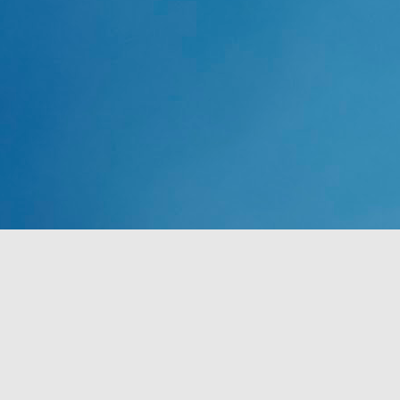
oli tarjolla noin 60:ssä maassa. Esimerkiksi Suomee
maahan ja on nyt tarjolla yli 190:ssä maassa. Listal
Office 365:n kirjautumisonge
DEC
19
Microsoftin Office 365-palveluiden korkean k
(3.12.2015) todistin omakohtaisesti, ettei Of
Sama toistui eilen aamupäiviällä (18.12.2015) jolloi
tulostamaan yritykseni tilitoimistolle Office 365:n las
D
Va
tas
pi
N
2