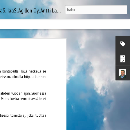
, Agillon Oy, Antti Laaksonen...
nostettakoon Amazon Lightsail, Amazon Athena,
S X-Ray, AWS CodeBuild sekä AWS Shield. Lyhyet
kauksella pystytettäväksi kokoelman yleisiä AWS-
n kantapäillä. Tällä hetkellä se
yhteenliittämiseen on saattanut tuhrautua aikaa
petys maailmalla hiipuu, kunnes
n kahden vuoden ajan. Suomessa
. Mutta koska termi itsessään ei
Saksan
APR
15
merikaapeliyhteys
esti toimittaja), joka tuottaa
lähellä valmistumista
Suomesta Saksaan toteutuva Itämeren