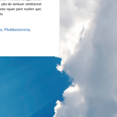
ät joko ole lainkaan selvittäneet
 vasta vajaan parin vuoden ajan,
ta.
te
Pilviliiketoiminta