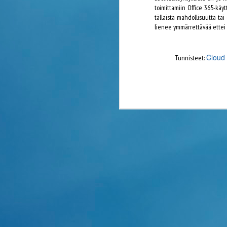
toimittamiin Office 365-käyt
(Ki
tällaista mahdollisuutta tai
lienee ymmärrettävää ettei 
Ai
Mu
Cloud
Tunnisteet:
ol
Amazon AWS täytti kymmene
MAR
21
Pilvipalveluita tarjoavan Amazon AWS:n ens
Ensimmäinen palvelu (joka on muuten edelleen
Twitter nurin - mitenkäs mui
JAN
19
Twitteriä kohtasi tänään 19.1.2016 yli kymm
2015 aikana pilvipalveluita kohdanneista kesk
virheelliset ohjelmistopäivitykset ja konesalien vi
ongelmia.
Netflixin big bang: laajeni 
JAN
13
tulossa
Amazon AWS:n infraan nojautuva suoratoistopalvelu N
perustettu yritys on aiemmin jalkauttanut palveluaan