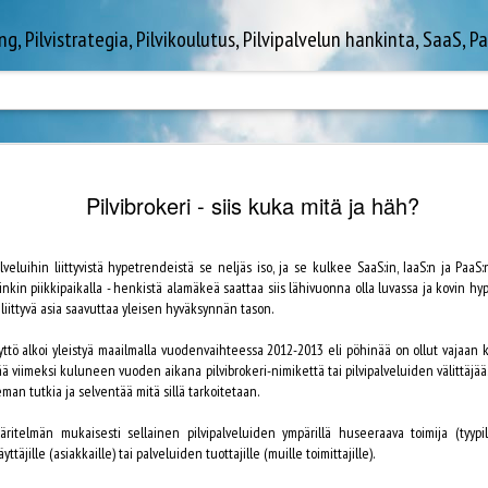
Pilvistrategia, Pilvikoulutus, Pilvipalvelun hankinta, SaaS, PaaS, IaaS
rää maailman
Kiinnostavimpien isojen uudistusten joukkoon 
Pilvibrokeri - siis kuka mitä ja häh?
Amazon Polly, Amazon Lex, AWS Snowmobile, AW
esittelyt kustakin lienevät paikallaan.
viikon paikallisen noin 18.000 osallistujaa
Amazon Lightsail leipoo yhteen muutamalla klik
lman huomio kiinnittynyt Las Vegasiin, jonne
eluihin liittyvistä hypetrendeistä se neljäs iso, ja se kulkee SaaS:in, IaaS:n ja PaaS:
palveluita, joiden aiempaan konfigurointiin ja 
zon AWS-ilosanomaa.
nkin piikkipaikalla - henkistä alamäkeä saattaa siis lähivuonna olla luvassa ja kovin hy
muutamia tunteja.
 liittyvä asia saavuttaa yleisen hyväksynnän tason.
ovat olleet täynnä uusia tuotejulkistuksia.
ttö alkoi yleistyä maailmalla vuodenvaihteessa 2012-2013 eli pöhinää on ollut vajaa
ää viimeksi kuluneen vuoden aikana pilvibrokeri-nimikettä tai pilvipalveluiden välittäjää
eman tutkia ja selventää mitä sillä tarkoitetaan.
LinkedIn Microsoftille,
Ajankohtaista Azure-
JUN
APR
14
19
entä seuraavaksi?
tietoa saatavilla
itelmän mukaisesti sellainen pilvipalveluiden ympärillä huseeraava toimija (tyypillis
Eilen julkistetun tiedotteen perusteella
Microsoft järjesti DevTalks2016-tapahtuman
ttäjille (asiakkaille) tai palveluiden tuottajille (muille toimittajille).
Microsoft ostaa verkostoitumispalvelu
Espoossa 7.4.2016.