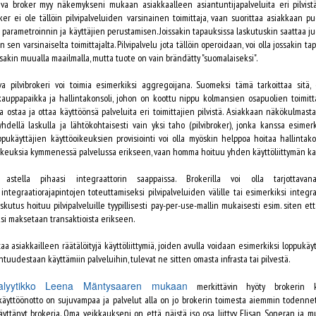
LinkedInin. Kauppahinnaksi on ilmoitettu
iva broker myy näkemykseni mukaan asiakkaalleen asiantuntijapalveluita eri pilvistä
26,2 miljardia dollaria.
Tapahtuman videotallenteet löytyvät nyt
oker ei ole tällöin pilvipalveluiden varsinainen toimittaja, vaan suorittaa asiakkaan p
verkosta
parametroinnin ja käyttäjien perustamisen. Joissakin tapauksissa laskutuskin saattaa ju
LinkedIn oli pitkään suurien
osoitteesta: https://channel9.msdn.com/Even
n sen varsinaiselta toimittajalta. Pilvipalvelu jota tällöin operoidaan, voi olla jossakin t
pilviekosysteemien kuten Microsoftin,
ts/DevTalks-2016-Finland
sakin muualla maailmalla, mutta tuote on vain brändätty "suomalaiseksi".
Googlen, Facebookin ja Amazonin
ulkopuolella. LinkedIn on tähän mennessä
Cloud-trackin videot löytyvät suoraan täältä:
ava pilvibrokeri voi toimia esimerkiksi aggregoijana. Suomeksi tämä tarkoittaa sitä, 
hankkinut datakeskuskapasiteettinsä
https://channel9.msdn.com/Events/DevTalks-
liisattuna colocation-palveluna
2016-Finland/Cloud
kauppapaikka ja hallintakonsoli, johon on koottu nippu kolmansien osapuolien toimittam
(konesalitoimittajina ovat mm. Informart,
 ostaa ja ottaa käyttöönsä palveluita eri toimittajien pilvistä. Asiakkaan näkökulmasta
Digital Realty ja Equinix).
Cloud-trackin esityksissä olivat käsittelyssä
yhdellä laskulla ja lähtökohtaisesti vain yksi taho (pilvibroker), jonka kanssa esimer
mm. seuraavat Azuren palvelut:
oppukäyttäjien käyttöoikeuksien provisiointi voi olla myöskin helppoa hoitaa hallintako
oikeuksia kymmenessä palvelussa erikseen, vaan homma hoituu yhden käyttöliittymän ka
- Azure App Services
 astella pihaasi integraattorin saappaissa. Brokerilla voi olla tarjottavan
- Azure Service Fabric
integraatiorajapintojen toteuttamiseksi pilvipalveluiden välille tai esimerkiksi integra
ä jotain!
- Azure Resource Manager
laskutus hoituu pilvipalveluille tyypillisesti pay-per-use-mallin mukaisesti esim. siten e
alvelu Uber Suomessa toimia ennenkuin tuomio lätkähti. Virallisestihan Uber aloitti
ksi maksetaan transaktioista erikseen.
nään 7.4.2016 Helsingin käräjäoikeus tuomitsi parikymppisen miehen sakkoihin
- Azure Key Vault
tuomio ei ole vielä lainvoimainen.
ttaa asiakkailleen räätälöityjä käyttöliittymiä, joiden avulla voidaan esimerkiksi loppukä
- Containerit Azuressa
ntuudestaan käyttämiin palveluihin, tulevat ne sitten omasta infrasta tai pilvestä.
Googlen datakeskus 3D-videoesittelyssä
PR
- PowerBI.
nalyytikko Leena Mäntysaaren mukaan
merkittävin hyöty brokerin kä
4
Google julkaisi maaliskuun loppupuolella mielenkiintoisen esittelyn Oregonissa
käyttöönotto on sujuvampaa ja palvelut alla on jo brokerin toimesta aiemmin todennet
sijaitsevaan datakeskukseensa. Esittelyformaattina on kovaa vauhtia maailmalla
käyttänyt brokeria. Oma veikkaukseni on, että näistä iso osa liittyy Elisan, Soneran j
eistyvä 3D-video.