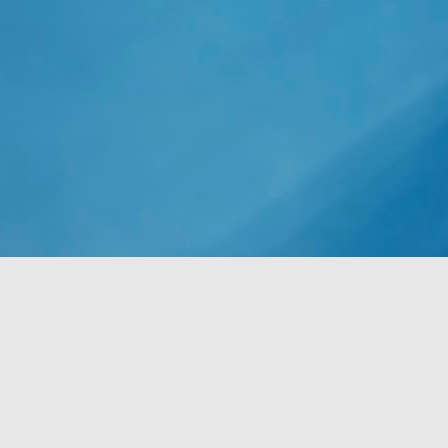
n palvelu tuli loppuvuodesta 2012. Tammikuusta 2016 alkaen palvelu laajeni yli 130 uuteen
ta puuttuvat mm.
lmat saivat jatkoa
äytettävyyden uskottavuus on saanut viime viikkoina kolauksia. Joulukuun alussa
fice 365-portaaliin pystynyt useiden tuntien (ainakin 3-4 h) aikana kirjautumaan sisään.
n taistelin parin tunnin ajan päästäkseni portaalin admin-konsolin kautta lataamaan ja
kutukseen liittyviä tositteita - ja hävisin.
Pilvipalveluihin liittyvät standardit ja sertifioinnit
EC
1
tunnetaan huonosti
ikka monesti on mainittu, että pilvipalveluiden kypsyys ei ole täysin edennyt standardien
olle, löytyy maailmalta kuitenkin iso nippu yleisiä standardeja, jotka soveltuvat
lvipalveluiden toimittamiseen.
Pilvipalveluiden käyttö Suomessa kasvaa edelleen -
OV
6