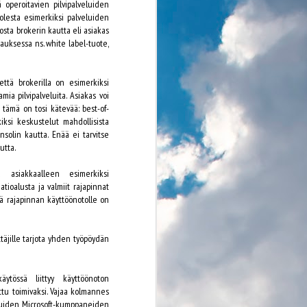
 operoitavien pilvipalveluiden
merikaapeliyhteys on viimeistelyssä.
Kaapeliyhteyden rakentaminen on edennyt
uolesta esimerkiksi palveluiden
aikataulussa, kaapeli valmistui tammikuussa
osta brokerin kautta eli asiakas
ja nopeustestit maaliskuussa. Arvelun varaan
apauksessa ns. white label-tuote,
jää enää, koska tuotantokäyttö virallisesti
aloitetaan. Kevät 2016 ilmoitettiin
valmistumisajaksi viime vuonna, joten ihan
että brokerilla on esimerkiksi
näillä näppäimillä se hetki alkaa olla.
ia pilvipalveluita. Asiakas voi
 tämä on tosi kätevää: best-of-
Nopeustestien tuloksista raportoitiin
kiksi keskustelut mahdollisista
toteutuksesta vastaavan Cinia Groupin
sivuilla ja mm.
nsolin kautta. Enää ei tarvitse
utta.
a asiakkaalleen esimerkiksi
atioalusta ja valmiit rajapinnat
ttä rajapinnan käyttöönotolle on
yttäjille tarjota yhden työpöydän
ytössä liittyy käyttöönoton
tu toimivaksi. Vajaa kolmannes
a muiden Microsoft-kumppaneiden